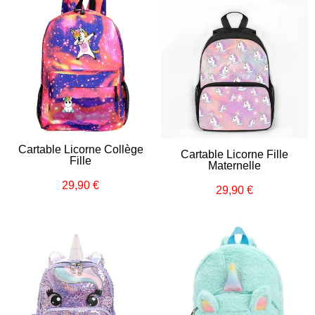
Cartable Licorne Collège
Cartable Licorne Fille
Fille
Maternelle
29,90 €
Prix
29,90
29,90 €
Prix
29,90
régulier
€
régulier
€