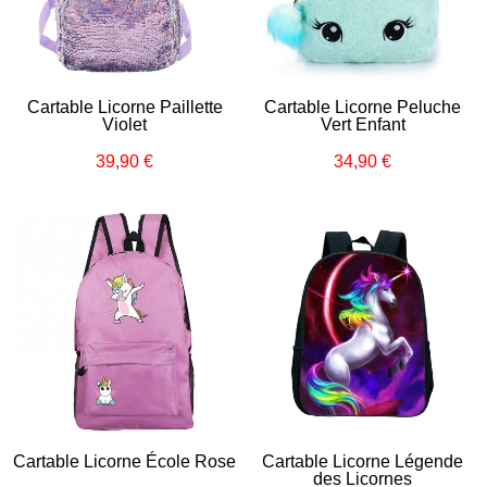
Cartable Licorne Paillette
Cartable Licorne Peluche
Violet
Vert Enfant
39,90 €
34,90 €
Prix
39,90
Prix
34,90
régulier
€
régulier
€
Cartable Licorne École Rose
Cartable Licorne Légende
des Licornes