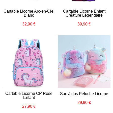
Cartable Licorne Arc-en-Ciel
Cartable Licorne Enfant
Blanc
Créature Légendaire
32,90 €
39,90 €
Prix
32,90
Prix
39,90
régulier
€
régulier
€
Cartable Licorne CP Rose
Sac à dos Peluche Licorne
Enfant
29,90 €
Prix
29,90
27,90 €
Prix
27,90
régulier
€
régulier
€