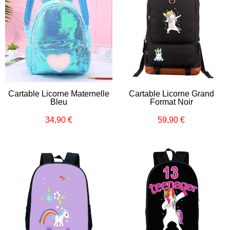
Cartable Licorne Maternelle
Cartable Licorne Grand
Bleu
Format Noir
34,90 €
59,90 €
Prix
34,90
Prix
59,90
régulier
€
régulier
€