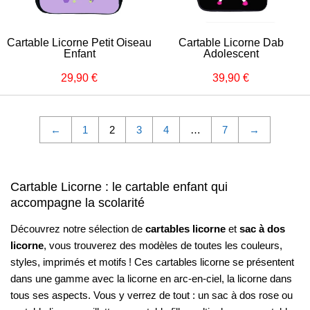
Cartable Licorne Petit Oiseau
Cartable Licorne Dab
Enfant
Adolescent
29,90 €
39,90 €
Prix
29,90
Prix
39,90
régulier
€
régulier
€
←
1
2
3
4
…
7
→
Cartable Licorne : le cartable enfant qui
accompagne la scolarité
Découvrez notre sélection de
cartables licorne
et
sac à dos
licorne
, vous trouverez des modèles de toutes les couleurs,
styles, imprimés et motifs ! Ces cartables licorne se présentent
dans une gamme avec la licorne en arc-en-ciel, la licorne dans
tous ses aspects. Vous y verrez de tout : un sac à dos rose ou