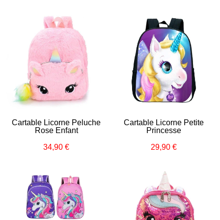
Cartable Licorne Peluche
Cartable Licorne Petite
Rose Enfant
Princesse
34,90 €
29,90 €
Prix
34,90
Prix
29,90
régulier
€
régulier
€