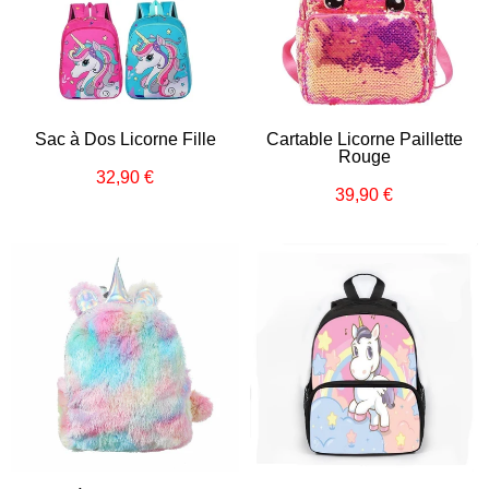
Sac à Dos Licorne Fille
Cartable Licorne Paillette
Rouge
32,90 €
Prix
32,90
39,90 €
Prix
39,90
régulier
€
régulier
€