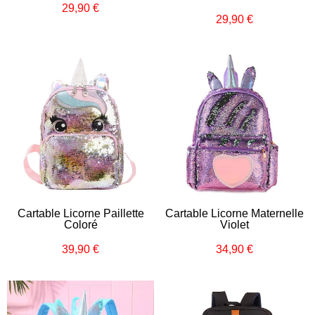
29,90 €
Prix
29,90
29,90 €
Prix
29,90
régulier
€
régulier
€
Cartable Licorne Paillette
Cartable Licorne Maternelle
Coloré
Violet
39,90 €
34,90 €
Prix
39,90
Prix
34,90
régulier
€
régulier
€