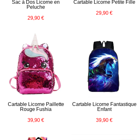
Sac à Dos Licorne en
Cartable Licorne Petite Fille
Peluche
29,90 €
Prix
29,90
29,90 €
Prix
29,90
régulier
€
régulier
€
Cartable Licorne Paillette
Cartable Licorne Fantastique
Rouge Fushia
Enfant
39,90 €
39,90 €
Prix
39,90
Prix
39,90
régulier
€
régulier
€