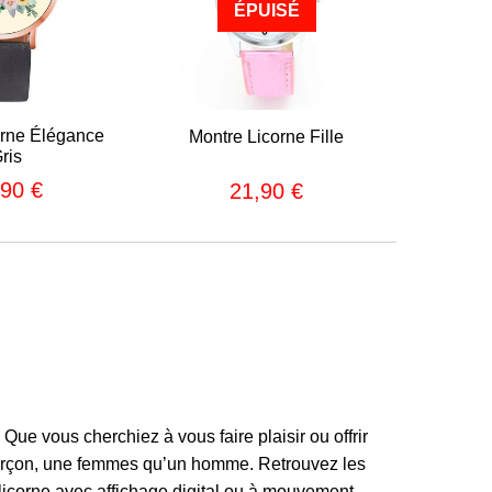
ÉPUISÉ
orne Élégance
Montre Licorne Fille
ris
,90 €
21,90 €
24,90
Prix
21,90
lier
€
régulier
€
 Que vous cherchiez à vous faire plaisir ou offrir
n garçon, une femmes qu’un homme. Retrouvez les
e licorne avec affichage digital ou à mouvement