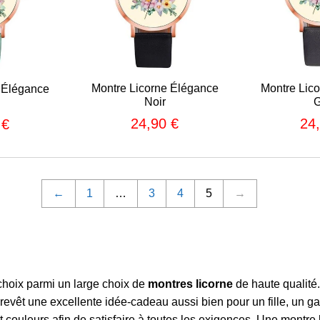
Montre Licorne Élégance
Montre Lic
 Élégance
Noir
G
24,90 €
24
 €
Prix
24,90
Prix
24,90
régulier
€
régu
€
←
1
…
3
4
5
→
e choix parmi un large choix de
montres licorne
de haute qualité.
e revêt une excellente idée-cadeau aussi bien pour un fille, u
et couleurs afin de satisfaire à toutes les exigences. Une montr