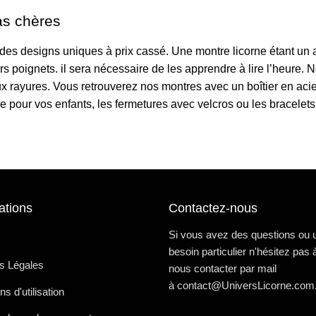
as chères
es designs uniques à prix cassé. Une montre licorne étant un a
leurs poignets. il sera nécessaire de les apprendre à lire l’heu
ux rayures. Vous retrouverez nos montres avec un boîtier en aci
 pour vos enfants, les fermetures avec velcros ou les bracelets
ations
Contactez-nous
Si vous avez des questions ou 
besoin particulier n'hésitez pas 
s Légales
nous contacter par mail
à
contact@UniversLicorne.com
ns d'utilisation