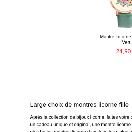
Montre Licorne
Vert
24,90
Prix
régulier
Large choix de montres licorne fille
Après la collection de bijoux licorne, faites votr
un cadeau unique et original, une montre licorn
plus belles montres licorne dans tous les styles 