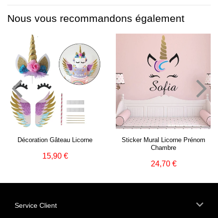
Facebook
Twitter
Pinterest
Nous vous recommandons également
Décoration Gâteau Licorne
Sticker Mural Licorne Prénom
Chambre
15,90 €
Prix
15,90
24,70 €
Prix
24,70
régulier
€
régulier
€
Service Client