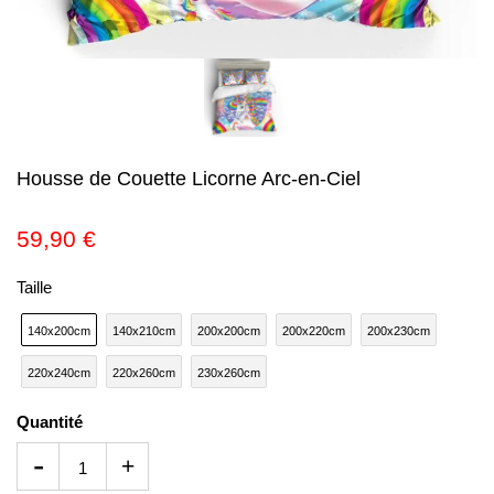
Housse de Couette Licorne Arc-en-Ciel
59,90 €
Taille
140x200cm
140x210cm
200x200cm
200x220cm
200x230cm
220x240cm
220x260cm
230x260cm
Quantité
-
+