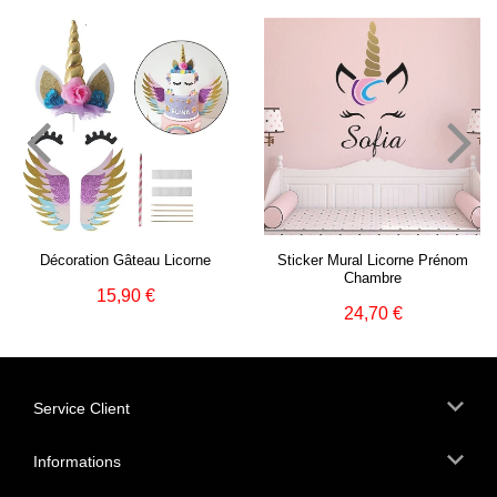
Décoration Gâteau Licorne
Sticker Mural Licorne Prénom
Chambre
15,90 €
Prix
15,90
24,70 €
Prix
24,70
régulier
€
régulier
€
Service Client
Informations