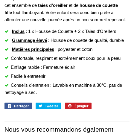
cet ensemble de
taies d’oreiller
et de
housse de couette
fille
tout flamboyant. Votre enfant sera donc bien prête à
affronter une nouvelle journée après un bon sommeil reposant.
Inclus
: 1 x Housse de Couette + 2 x Taies d'Oreillers
Grammage élevé
: Housse de couette de qualité, durable
Matières principales
: polyester et coton
Confortable, respirant et extrêmement doux pour la peau
Enfilage rapide : Fermeture éclair
Facile à entretenir
Conseils d'entretien : Lavable en machine à 30°C, pas de
nettoyage à sec.
Partager
Partager
Tweeter
Tweeter
Épingler
Épingler
sur
sur
sur
Facebook
Twitter
Pinterest
Nous vous recommandons également