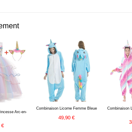
ement
Combinaison Licorne Femme Bleue
Combinaison L
rincesse Arc-en-
49,90 €
Prix
49,90
3
P
régulier
€
 €
49,90
r