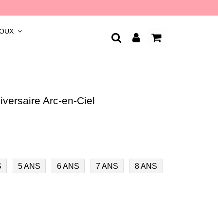
JOUX
iversaire Arc-en-Ciel
S
5 ANS
6 ANS
7 ANS
8 ANS