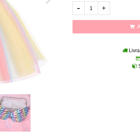
-
+
Livra
S