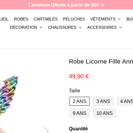
Livraison Offerte à partir de 50€
🦄
UEIL
ROBES
CARTABLES
PELUCHES
VÊTEMENTS
BI
DÉCORATION
CHAUSSURES
ACCESSOIRES
Robe Licorne Fille Ann
49,90 €
Taille
2 ANS
3 ANS
4 AN
9 ANS
10 ANS
Quantité