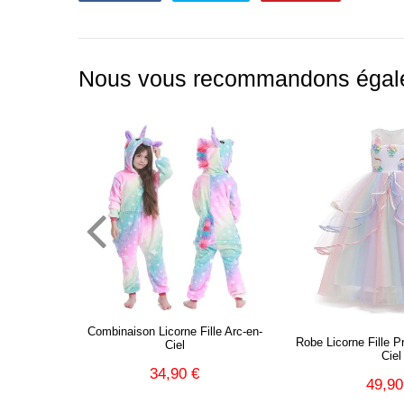
sur
sur
sur
Facebook
Twitter
Pinterest
Nous vous recommandons égal
e Fillette
Combinaison Licorne Fille Arc-en-
Robe Licorne Fille P
Ciel
Ciel
,90
34,90 €
Prix
34,90
49,90
Prix
régulier
€