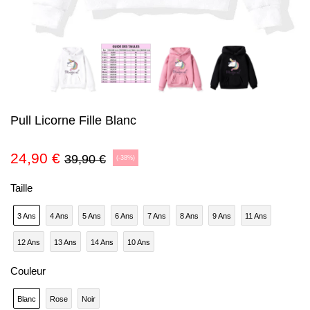
Pull Licorne Fille Blanc
24,90 €
39,90 €
(
-38%
)
Taille
3 Ans
4 Ans
5 Ans
6 Ans
7 Ans
8 Ans
9 Ans
11 Ans
12 Ans
13 Ans
14 Ans
10 Ans
Couleur
Blanc
Rose
Noir